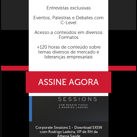
Entrevistas exclusivas
Eventos, Palestras e Debates com
C-Level
Acesso a conteúdos em diversos
Formatos
+120 horas de conteúdo sobre
temas diversos de mercado e
lideranças empresariais
próximo vídeo
ASSINE AGORA
Corporate Sessions 1 - Download SXSW
com Rodrigo Ladeira, VP de RH da
Athena Saúde