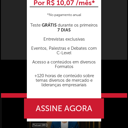
Por R$ 10,07 /mês*
*No pagamento anual
GRÁTIS
Teste
durante os primeiros
7 DIAS
Entrevistas exclusivas
Eventos, Palestras e Debates com
C-Level
Acesso a conteúdos em diversos
Formatos
+120 horas de conteúdo sobre
temas diversos de mercado e
lideranças empresariais
próximo vídeo
ASSINE AGORA