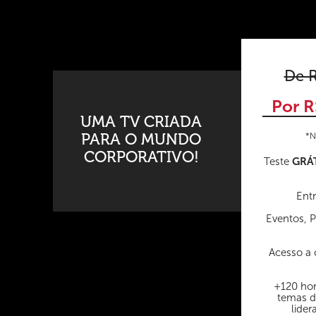
De R
Por R
UMA TV CRIADA
PARA O MUNDO
*N
CORPORATIVO!
GRÁ
Teste
Entr
Eventos, 
Acesso a 
+120 hor
temas d
lider