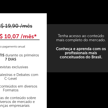
$ 19,90 /mês
$ 10,07 /mês*
Tenha acesso ao conteúdo
mais completo do mercado.
o pagamento anual
Conheça e aprenda com os
profissionais mais
TIS
durante os primeiros
conceituados do Brasil.
7 DIAS
evistas exclusivas
Palestras e Debates com
C-Level
conteúdos em diversos
Formatos
as de conteúdo sobre
iversos de mercado e
anças empresariais