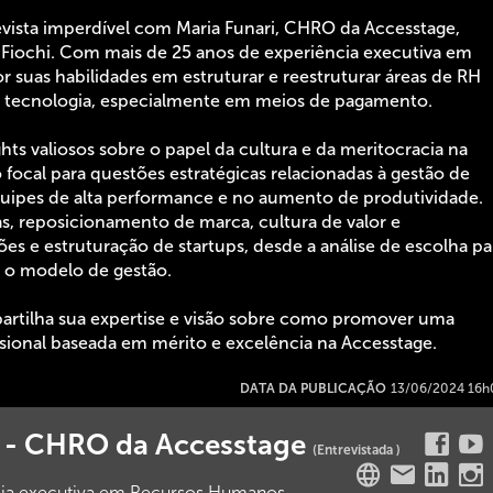
vista imperdível com Maria Funari, CHRO da Accesstage,
iochi. Com mais de 25 anos de experiência executiva em
 suas habilidades em estruturar e reestruturar áreas de RH
 tecnologia, especialmente em meios de pagamento.
hts valiosos sobre o papel da cultura e da meritocracia na
 focal para questões estratégicas relacionadas à gestão de
quipes de alta performance e no aumento de produtividade.
as, reposicionamento de marca, cultura de valor e
es e estruturação de startups, desde a análise de escolha pa
 o modelo de gestão.
partilha sua expertise e visão sobre como promover uma
issional baseada em mérito e excelência na Accesstage.
DATA DA PUBLICAÇÃO
13/06/2024 16h
i - CHRO da Accesstage
(Entrevistada )
cia executiva em Recursos Humanos,