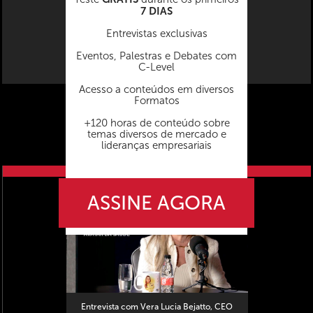
7 DIAS
Entrevistas exclusivas
Eventos, Palestras e Debates com
C-Level
Acesso a conteúdos em diversos
Formatos
+120 horas de conteúdo sobre
temas diversos de mercado e
lideranças empresariais
próximo vídeo
ASSINE AGORA
Entrevista com Vera Lucia Bejatto, CEO