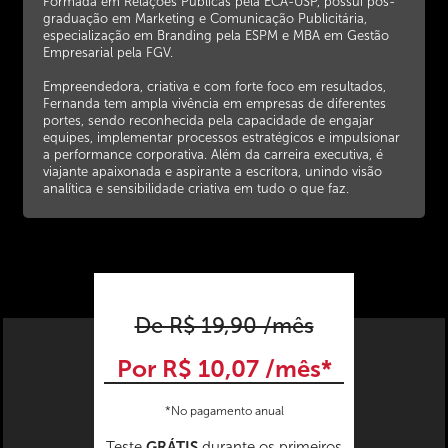
Formada em Relações Públicas pela ECA-USP, possui pós-
graduação em Marketing e Comunicação Publicitária,
especialização em Branding pela ESPM e MBA em Gestão
Empresarial pela FGV.
Empreendedora, criativa e com forte foco em resultados,
Fernanda tem ampla vivência em empresas de diferentes
portes, sendo reconhecida pela capacidade de engajar
equipes, implementar processos estratégicos e impulsionar
a performance corporativa. Além da carreira executiva, é
viajante apaixonada e aspirante a escritora, unindo visão
analítica e sensibilidade criativa em tudo o que faz.
De R$ 19,90 /mês
Por R$ 10,07 /mês*
*No pagamento anual
GRÁTIS
Teste
durante os primeiros