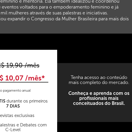
minino e mentoria. Ela também idealizou e coordenou
e eventos voltados para o empoderamento feminino e já
il mulheres através de suas palestras e iniciativas.
ou expandir o Congresso da Mulher Brasileira para mais dois
$ 19,90 /mês
$ 10,07 /mês*
Tenha acesso ao conteúdo
mais completo do mercado.
o pagamento anual
Conheça e aprenda com os
profissionais mais
TIS
durante os primeiros
conceituados do Brasil.
7 DIAS
evistas exclusivas
Palestras e Debates com
C-Level