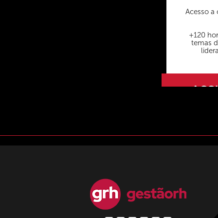
Acesso a 
+120 hor
temas d
lider
ASS