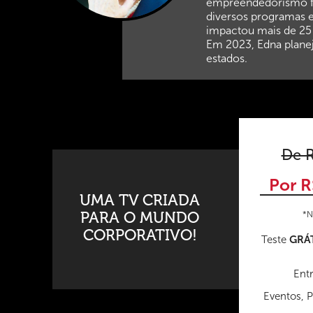
empreendedorismo fe
diversos programas 
impactou mais de 25 m
Em 2023, Edna planej
estados.
De R
Por R
UMA TV CRIADA
PARA O MUNDO
*N
CORPORATIVO!
GRÁ
Teste
Entr
Eventos, 