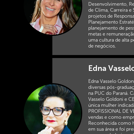
Desenvolvimento, Re
de Clima, Carreira e
projetos de Responsa
Planejamento Estraté
planejamento de pess
metas e remuneração 
uma cultura de alta 
de negócios.
Edna Vassel
Edna Vasselo Goldoni
diversas pós-graduaç
na PUC do Paraná. Cas
Vasselo Goldoni e C
única mulher indica
PROFISSIONAL DE VEN
vendas e como empr
Reconhecida como HR
em sua área e foi pr