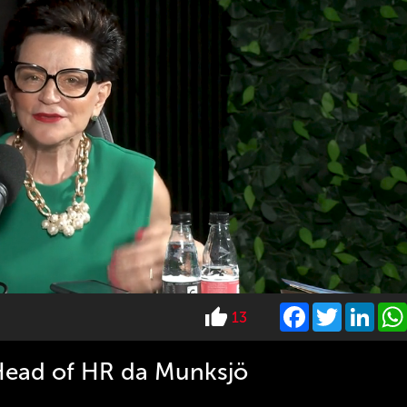
Facebook
Twitter
Link
13
 Head of HR da Munksjö