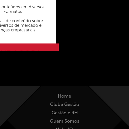
conteúdos em diversos
Formatos
as de conteúdo sobre
iversos de mercado e
anças empresariais
INE AGORA
Home
Clube Gestão
Gestão e RH
Quem Somos