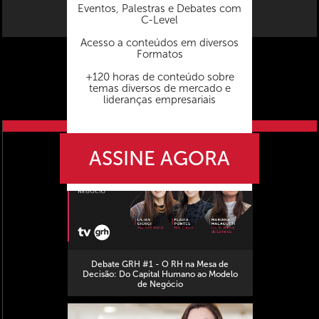
Eventos, Palestras e Debates com
C-Level
Acesso a conteúdos em diversos
Formatos
+120 horas de conteúdo sobre
temas diversos de mercado e
lideranças empresariais
próximo vídeo
ASSINE AGORA
Debate GRH #1 - O RH na Mesa de
Decisão: Do Capital Humano ao Modelo
de Negócio