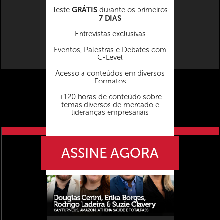
GRÁTIS
Teste
durante os primeiros
7 DIAS
Entrevistas exclusivas
Eventos, Palestras e Debates com
C-Level
Acesso a conteúdos em diversos
Formatos
+120 horas de conteúdo sobre
temas diversos de mercado e
lideranças empresariais
próximo vídeo
ASSINE AGORA