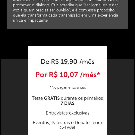
institucional, sempre com o objetivo de conectar pessoas e
promover o diálogo. Criz acredita que "ser jornalista é dar
voz a quem precisa ser ouvido", e é com esse propósito
que ela transforma cada transmissão em uma experiência
única e impactante.
De R$ 19,90 /mês
Por R$ 10,07 /mês*
*No pagamento anual
GRÁTIS
Teste
durante os primeiros
7 DIAS
Entrevistas exclusivas
Eventos, Palestras e Debates com
C-Level