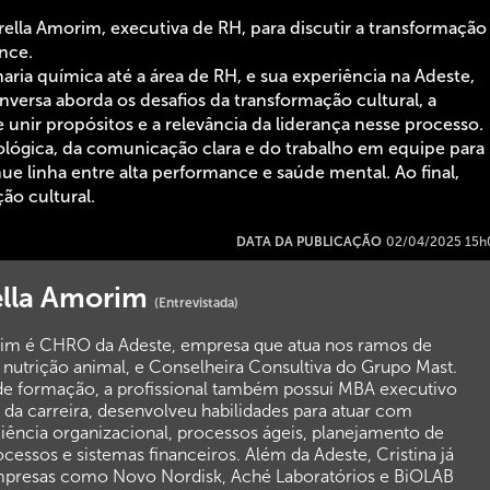
rella Amorim, executiva de RH, para discutir a transformação
ance.
haria química até a área de RH, e sua experiência na Adeste,
versa aborda os desafios da transformação cultural, a
unir propósitos e a relevância da liderança nesse processo.
lógica, da comunicação clara e do trabalho em equipe para
ue linha entre alta performance e saúde mental. Ao final,
ão cultural.
DATA DA PUBLICAÇÃO
02/04/2025 15h
rella Amorim
(Entrevistada)
orim é CHRO da Adeste, empresa que atua nos ramos de
 nutrição animal, e Conselheira Consultiva do Grupo Mast.
de formação, a profissional também possui MBA executivo
 da carreira, desenvolveu habilidades para atuar com
ciência organizacional, processos ágeis, planejamento de
essos e sistemas financeiros. Além da Adeste, Cristina já
presas como Novo Nordisk, Aché Laboratórios e BiOLAB