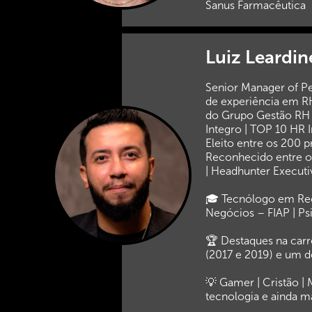
Sanus Farmacêutica
Luiz Leardi
Senior Manager of P
de experiência em R
do Grupo Gestão RH |
Integro | TOP 10 HR I
Eleito entre os 200 
Reconhecido entre o
| Headhunter Executi
🎓 Tecnólogo em Re
Negócios – FIAP | Psi
🏆 Destaques na carr
(2017 e 2019) e um d
💡 Gamer | Cristão | 
tecnologia e ainda m