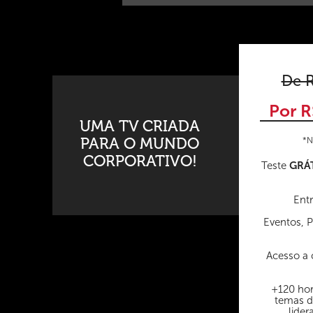
De R
Por R
UMA TV CRIADA
PARA O MUNDO
*N
CORPORATIVO!
GRÁ
Teste
Entr
Eventos, 
Acesso a 
+120 hor
temas d
lider