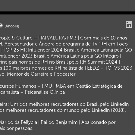
ne
(Âncora)
eople & Culture – FIAP/ALURA/PM3 | Com mais de 10 anos
H. Apresentador e Âncora do programa de TV "RH em Foco"
 TOP 23 HR Influencer 2024 Brasil e América Latina pela GO
nfluencer 2023 Brasil e América Latina pela GO Integro |
principais nomes de RH no Brasil pelo RH Summit 2024 |
s 100 maiores nomes de RH na lista da FEEDZ – TOTVS 2023
vo, Mentor de Carreira e Podcaster
cursos Humanos – FMU | MBA em Gestão Estratégica de
canalista – Psicanálise Clínica
eira: Um dos melhores recrutadores do Brasil pelo LinkedIn
os melhores recrutadores do mundo pelo LinkedIn (2018).
Marido da Fellycia | Pai do Benjamim | Apaixonado por
ais por pessoas.