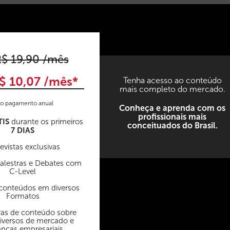
$ 19,90 /mês
$ 10,07 /mês*
Tenha acesso ao conteúdo
mais completo do mercado.
o pagamento anual
Conheça e aprenda com os
profissionais mais
TIS
durante os primeiros
conceituados do Brasil.
7 DIAS
evistas exclusivas
Palestras e Debates com
C-Level
conteúdos em diversos
Formatos
as de conteúdo sobre
iversos de mercado e
anças empresariais